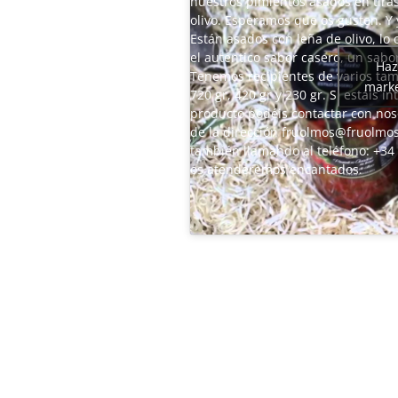
nuestros pimientos asados en tiras
olivo. Esperamos que os gusten. Y 
Están asados con leña de olivo, lo 
el auténtico sabor casero, un sabo
Haz
Tenemos recipientes de varios tam
marke
720 gr, 420 gr y 230 gr. Si estáis i
producto podéis contactar con noso
de la dirección fruolmos@fruolmo
también llamando al teléfono: +34 
os atenderemos encantados.