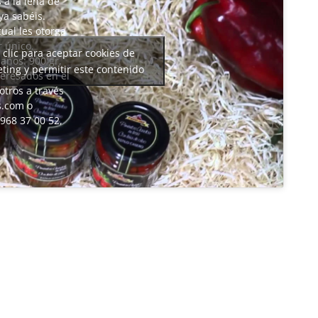
 a la leña de
ya sabéis.
cual les otorga
r único.
 clic para aceptar cookies de
años: 900 gr,
ting y permitir este contenido
nteresados en el
tros a través
s.com o
968 37 00 52,